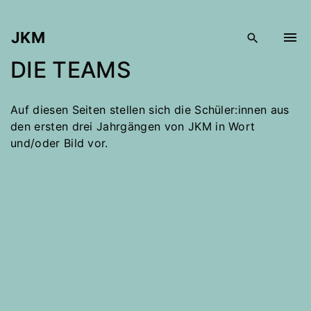
S
k
JKM
i
p
DIE TEAMS
t
o
c
Auf diesen Seiten stellen sich die Schüler:innen aus
o
den ersten drei Jahrgängen von JKM in Wort
n
und/oder Bild vor.
t
e
n
t